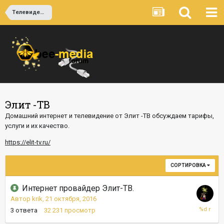
Телевидение и Интернет
Элит -ТВ
Домашний интернет и телевидение от Элит -ТВ обсуждаем тарифы,
услуги и их качество.
https://elit-tv.ru/
СОРТИРОВКА
Интернет провайдер Элит-ТВ.
Автор
krik
,
21 октября, 2016
7
3
ответа
32 231
просмотр
декабря,