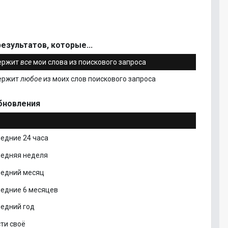
езультатов, которые...
ержит
все
мои слова из поискового запроса
ержит
любое
из моих слов поискового запроса
бновления
едние 24 часа
ледняя неделя
ледний месяц
едние 6 месяцев
едний год
ти своё