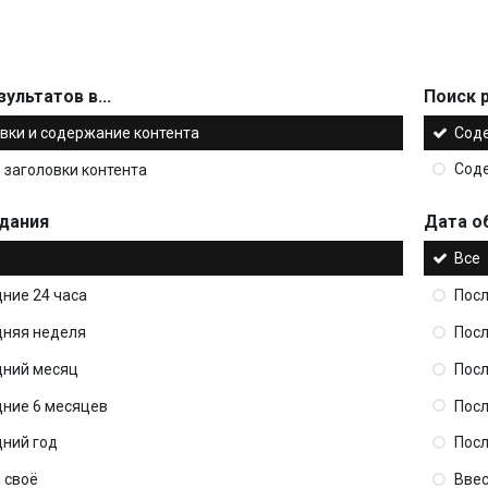
ультатов в...
Поиск р
вки и содержание контента
Сод
 заголовки контента
Сод
дания
Дата о
Все
ние 24 часа
Посл
дняя неделя
Пос
дний месяц
Пос
ние 6 месяцев
Посл
ний год
Посл
 своё
Ввес