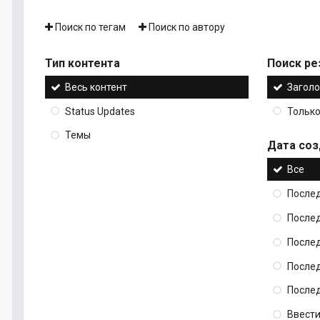
Поиск по тегам
Поиск по автору
Тип контента
Поиск рез
Весь контент
Заголо
Status Updates
Только
Темы
Дата соз
Все
Послед
После
После
Послед
Послед
Ввести