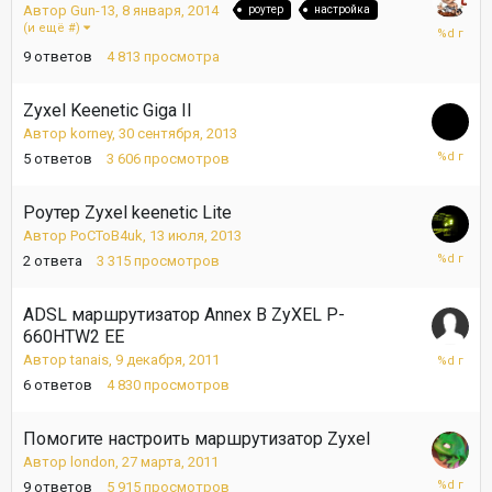
Автор
Gun-13
,
8 января, 2014
роутер
настройка
28
(и ещё #)
января,
9
ответов
4 813
просмотра
2014
Zyxel Keenetic Giga II
Автор
korney
,
30 сентября, 2013
14
5
ответов
3 606
просмотров
октября,
2013
Роутер Zyxel keenetic Lite
Автор
PoCToB4uk
,
13 июля, 2013
14
2
ответа
3 315
просмотров
июля,
2013
ADSL маршрутизатор Annex B ZyXEL P-
660HTW2 EE
10
Автор
tanais
,
9 декабря, 2011
декабря,
6
ответов
4 830
просмотров
2011
Помогите настроить маршрутизатор Zyxel
Автор
london
,
27 марта, 2011
30
9
ответов
5 915
просмотров