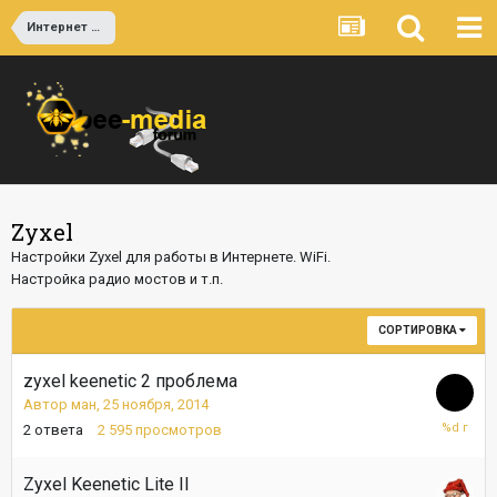
Интернет и Сетевое оборудование Свитчи, Роутеры, Точки доступа WiFi
Zyxel
Настройки Zyxel для работы в Интернете. WiFi.
Настройка радио мостов и т.п.
СОРТИРОВКА
zyxel keenetic 2 проблема
Автор
ман
,
25 ноября, 2014
26
2
ответа
2 595
просмотров
ноября,
2014
Zyxel Keenetic Lite II