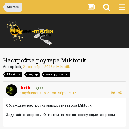
Mikrotik
Настройка роутера Miktotik
Автор
krik
,
21 октября, 2016
в
Mikrotik
MIKROTIK
Роутер
маршрутизатор
krik
28
Опубликовано
21 октября, 2016
Обсуждаем настройку маршрутизатора Miktotik.
Задавайте вопросы. Ответим на все интересующие вопросы.