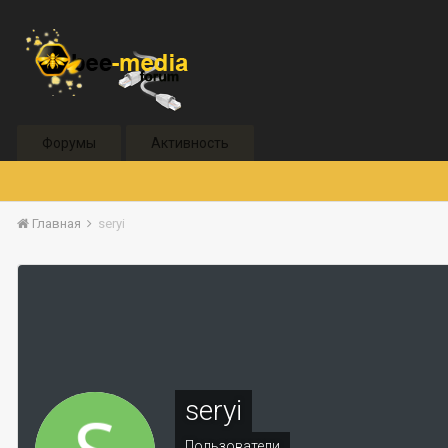
Форумы
Активность
Главная
seryi
seryi
Пользователи