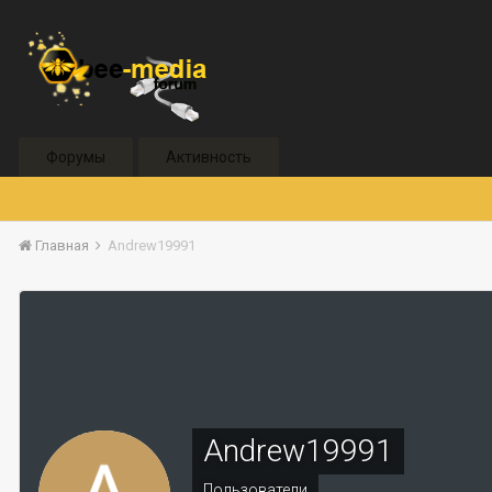
Форумы
Активность
Главная
Andrew19991
Andrew19991
Пользователи