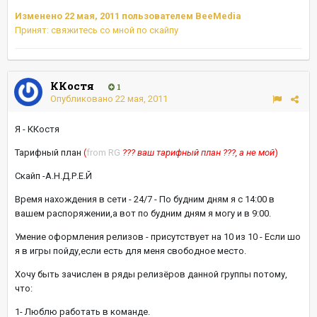
Изменено
22 мая, 2011
пользователем BeeMedia
Принят: свяжитесь со мной по скайпу
ККостя
1
Опубликовано
22 мая, 2011
Я - ККостя
Тарифный план
(
from RG
??? ваш тарифный план ???, а не мой
)
Скайп -А.Н.Д.Р.Е.Й
Время нахождения в сети - 24/7 - По будним дням я с 14:00 в
вашем распоряжении,а вот по будним дням я могу и в 9:00.
Умение оформления релизов - присутствует на 10 из 10 - Если шо
я в игры пойду,если есть для меня свободное место.
Хочу быть зачислен в ряды релизёров данной группы потому,
что:
1- Люблю работать в команде.