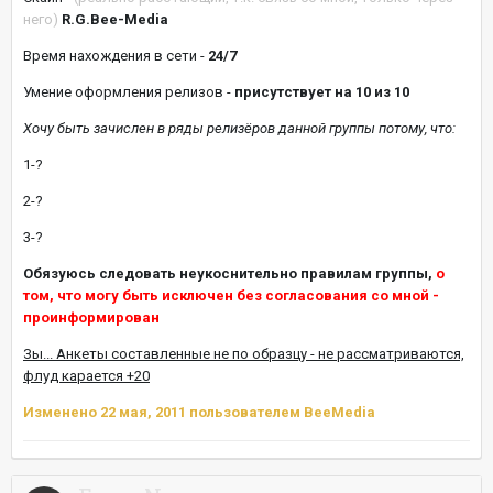
него)
R.G.Bee-Media
Время нахождения в сети -
24/7
Умение оформления релизов -
присутствует на 10 из 10
Хочу быть зачислен в ряды релизёров данной группы потому, что:
1-?
2-?
3-?
Обязуюсь следовать неукоснительно правилам группы,
о
том, что могу быть исключен без согласования со мной -
проинформирован
Зы... Анкеты составленные не по образцу - не рассматриваются,
флуд карается +20
Изменено
22 мая, 2011
пользователем BeeMedia