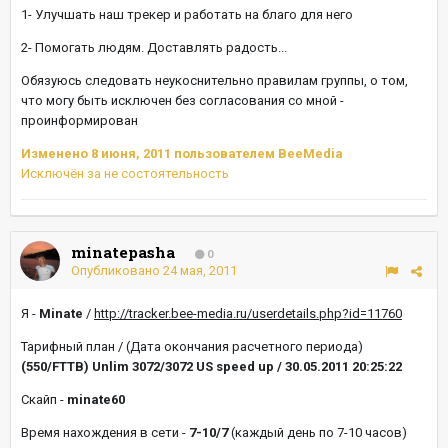
1- Улучшать наш трекер и работать на благо для него
2- Помогать людям. Доставлять радость...
Обязуюсь следовать неукоснительно правилам группы, о том,
что могу быть исключен без согласования со мной -
проинформирован
Изменено
8 июня, 2011
пользователем BeeMedia
Исключён за не состоятельность
minatepasha
0
Опубликовано
24 мая, 2011
Я -
Minate
/
http://tracker.bee-media.ru/userdetails.php?id=11760
Тарифный план / (Дата окончания расчетного периода)
(550/FTTB) Unlim 3072/3072 US speed up / 30.05.2011 20:25:22
Скайп -
minate60
Время нахождения в сети -
7-10/7
(каждый день по 7-10 часов)