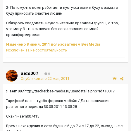
2- Потому,что комп работает в пустую,а если я буду с вами,то
буду приносить счастье людям
Обязуюсь следовать неукоснительно правилам группы, о том,
что могу быть исключен без согласования со мной -
проинформирован
Изменено
8 июня, 2011
пользователем BeeMedia
Исключён за не состоятельность
aem007
0
Опубликовано
22 мая, 2011
Я
aem007
http://tracker.bee-media.ru/userdetails.php?id=10017
Тарифный план - турбо-форсаж мобайл / Дата окончания
расчетного периода 30.05.2011 13:05:28
Скайп - aem007415
Время нахождения в сети будни с 6 до 7 и с 17 до 22, выходные с