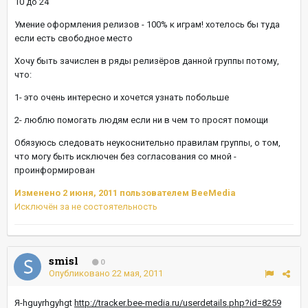
10 до 24
Умение оформления релизов - 100% к играм! хотелось бы туда
если есть свободное место
Хочу быть зачислен в ряды релизёров данной группы потому,
что:
1- это очень интересно и хочется узнать побольше
2- люблю помогать людям если ни в чем то просят помощи
Обязуюсь следовать неукоснительно правилам группы, о том,
что могу быть исключен без согласования со мной -
проинформирован
Изменено
2 июня, 2011
пользователем BeeMedia
Исключён за не состоятельность
smisl
0
Опубликовано
22 мая, 2011
Я-hguyrhgyhgt
http://tracker.bee-media.ru/userdetails.php?id=8259