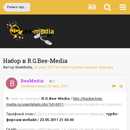
Релиз-группы нашего трекера
Набор в R.G.Bee-Media
Автор
BeeMedia
,
22 мая, 2011
в
Релиз-группы нашего трекера
BeeMedia
0
Опубликовано
22 мая, 2011
Я -
(ник на трекере)
R.G.Bee-Media
/
http://tracker.bee-
media.ru/userdetails.php?id=6911
(ссылка на профиль на трекере)
Тарифный план /
(Дата окончания расчетного периода)
турбо-
форсаж мобайл / 23.05.2011 21:03:40
Скайп -
(реально работающий, т.к. связь со мной, только через