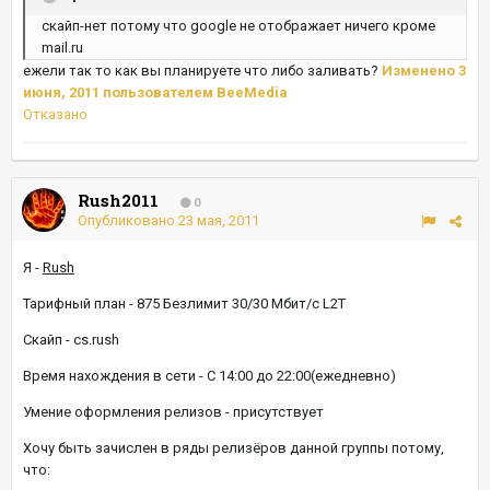
скайп-нет потому что google не отображает ничего кроме
mail.ru
ежели так то как вы планируете что либо заливать?
Изменено
3
июня, 2011
пользователем BeeMedia
Отказано
Rush2011
0
Опубликовано
23 мая, 2011
Я -
Rush
Тарифный план - 875 Безлимит 30/30 Мбит/с L2T
Скайп - cs.rush
Время нахождения в сети - С 14:00 до 22:00(ежедневно)
Умение оформления релизов - присутствует
Хочу быть зачислен в ряды релизёров данной группы потому,
что: