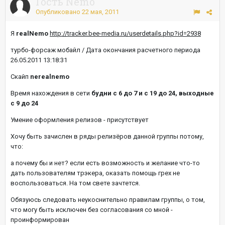
Гость Nemo
Опубликовано
22 мая, 2011
Я
realNemo
http://tracker.bee-media.ru/userdetails.php?id=2938
турбо-форсаж мобайл / Дата окончания расчетного периода
26.05.2011 13:18:31
Скайп
nerealnemo
Время нахождения в сети
будни с 6 до 7 и с 19 до 24, выходные
с 9 до 24
Умение оформления релизов - присутствует
Хочу быть зачислен в ряды релизёров данной группы потому,
что:
а почему бы и нет? если есть возможность и желание что-то
дать пользователям трэкера, оказать помощь грех не
воспользоваться. На том свете зачтется.
Обязуюсь следовать неукоснительно правилам группы, о том,
что могу быть исключен без согласования со мной -
проинформирован