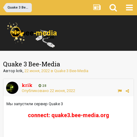
Quake 3 Bee-Media
Quake 3 Bee-Media
Автор
krik
,
22 июня, 2022
в
Quake 3 Bee-Media
krik
28
Опубликовано
22 июня, 2022
Мы запустили сервер Quake 3
connect: quake3.bee-media.org