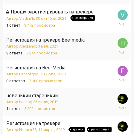
2021
Прошу зарегистрировать на трекере
Автор
Vladim1r
,
30 октября, 2021
регистрация
2
1
ответ
3 472
просмотра
ноября,
2021
Регистрация на трекере Bee-media
Автор
Alexaandr
,
3 мая, 2021
23
3
ответа
7 244
просмотра
сентября
2021
Регистрация на Bee-Media.
Автор
Faceofgod
,
10 июля, 2020
10
0
ответов
7 188
просмотров
июля,
2020
новенький старенький
Автор
Lushov
,
26 июля, 2019
29
1
ответ
5 202
просмотра
июля,
2019
Регистрация на трекере
Автор
Игорек88
,
11 марта, 2019
трекер
регистрация