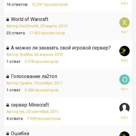
24
16
ответов
12 297
просмотров
мая,
2012
World of Warcraft
Автор
DezZmoNt
,
23 марта, 2010
2
23
ответа
17 420
просмотров
мая,
2012
А можно ли заказать свой игровой сервер?
Автор
TpaBka
,
26 апреля, 2012
26
1
ответ
5 378
просмотров
апреля,
2012
Голосование ла2топ
Автор
Cjywka
,
10 ноября, 2011
16
1
ответ
6 286
просмотров
ноября,
2011
сервер Minecraft
Автор
lex
,
23 сентября, 2011
2
4
ответа
7 309
просмотров
октября,
2011
Ошибка