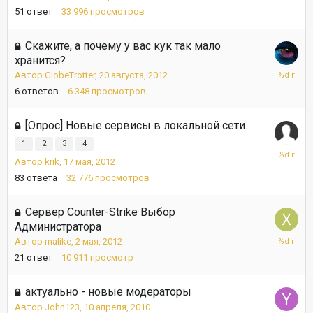
51
ответ
33 996
просмотров
Скажите, а почему у вас кук так мало
хранится?
22
Автор
GlobeTrotter
,
20 августа, 2012
августа,
6
ответов
6 348
просмотров
2012
[Опрос] Новые сервисы в локальной сети.
1
2
3
4
8
Автор
krik
,
17 мая, 2012
августа,
2012
83
ответа
32 776
просмотров
Сервер Counter-Strike Выбор
Администратора
2
Автор
malike
,
2 мая, 2012
июня,
21
ответ
10 911
просмотр
2012
актуально - новые модераторы
Автор
John123
,
10 апреля, 2010