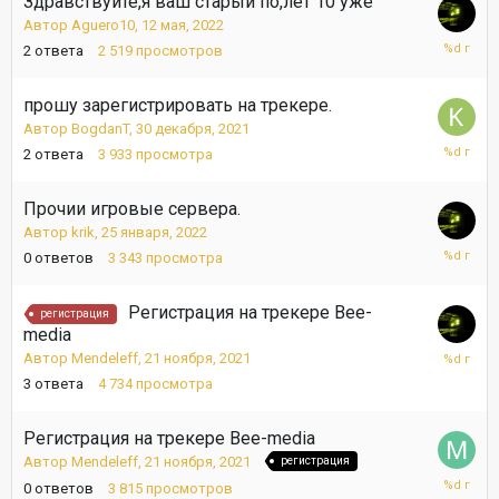
Здравствуйте,я ваш старый по,лет 10 уже
Автор
Aguero10
,
12 мая, 2022
19
2
ответа
2 519
просмотров
мая,
2022
прошу зарегистрировать на трекере.
Автор
BogdanT
,
30 декабря, 2021
27
2
ответа
3 933
просмотра
марта,
2022
Прочии игровые сервера.
Автор
krik
,
25 января, 2022
25
0
ответов
3 343
просмотра
января,
2022
Регистрация на трекере Bee-
регистрация
media
17
Автор
Mendeleff
,
21 ноября, 2021
января,
3
ответа
4 734
просмотра
2022
Регистрация на трекере Bee-media
Автор
Mendeleff
,
21 ноября, 2021
регистрация
21
0
ответов
3 815
просмотров
ноября,