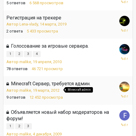
9
5
ответов
6 568
просмотров
июля,
2019
Регистрация на трекере
Автор
Lena-vlady
,
14 марта, 2019
15
2
ответа
5 433
просмотра
июня,
2019
Голосование за игровые сервера.
1
2
3
4
15
Автор
malike
,
19 апреля, 2010
мая,
2014
78
ответов
46 721
просмотр
Minecraft Сервер, требуется админ.
Автор
malike
,
19 марта, 2012
Minecraft admin
8
9
ответов
12 452
просмотра
января,
2013
Объявляется новый набор модераторов на
форум!
12
1
2
3
сентября
Автор
malike
,
4 декабря, 2009
2012