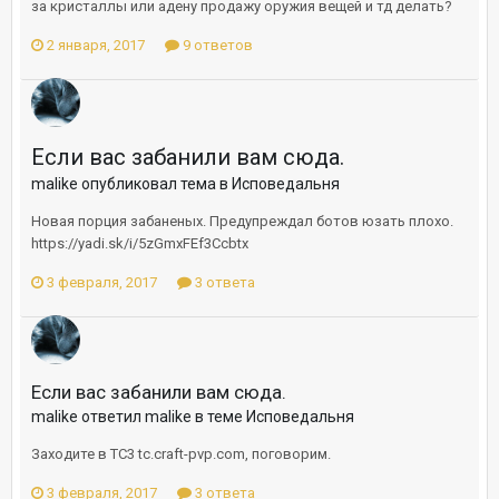
за кристаллы или адену продажу оружия вещей и тд делать?
2 января, 2017
9 ответов
Если вас забанили вам сюда.
malike опубликовал тема в
Исповедальня
Новая порция забаненых. Предупреждал ботов юзать плохо.
https://yadi.sk/i/5zGmxFEf3Ccbtx
3 февраля, 2017
3 ответа
Если вас забанили вам сюда.
malike ответил malike в теме
Исповедальня
Заходите в ТС3 tc.craft-pvp.com, поговорим.
3 февраля, 2017
3 ответа